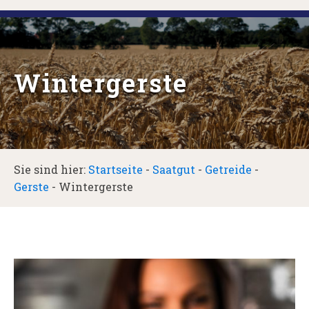
Wintergerste
Sie sind hier:
Startseite
-
Saatgut
-
Getreide
-
Gerste
-
Wintergerste