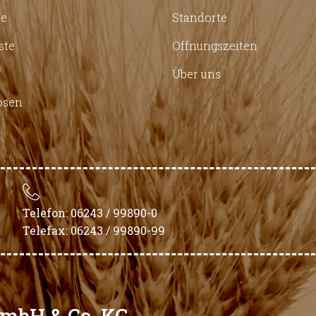
te
Standorte
ste
Öffnungszeiten
Über uns
osen
Telefon: 06243 / 99890-0
Telefax: 06243 / 99890-99
GmbH & Co. KG