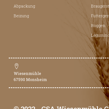
Abpackung
Braugers
Beizung
Futterger
Roggen
Legumin
Wiesenmühle
67590 Monsheim
© 2022 - GSA Wiesenmühle 