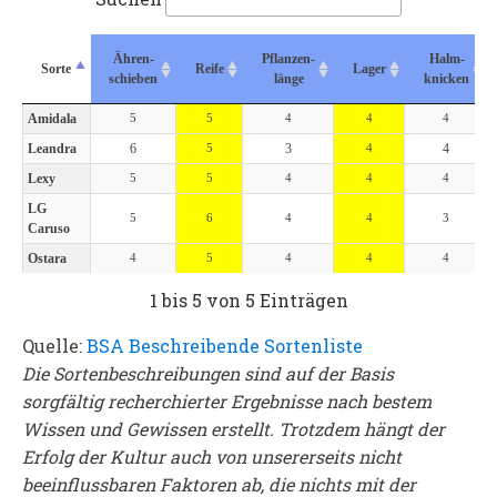
Ähren-
Pflanzen-
Halm-
Sorte
Sorte
Reife
Lager
schieben
länge
knicken
Sorte
Ähren-
Reife
Pflanzen-
Lager
Halm-
Amidala
Amidala
5
5
4
4
4
schieben
länge
knicken
Leandra
Leandra
6
5
3
4
4
Lexy
Lexy
5
5
4
4
4
LG
LG
5
6
4
4
3
Caruso
Caruso
Ostara
Ostara
4
5
4
4
4
1 bis 5 von 5 Einträgen
Quelle:
BSA Beschreibende Sortenliste
Die Sortenbeschreibungen sind auf der Basis
sorgfältig recherchierter Ergebnisse nach bestem
Wissen und Gewissen erstellt. Trotzdem hängt der
Erfolg der Kultur auch von unsererseits nicht
beeinflussbaren Faktoren ab, die nichts mit der