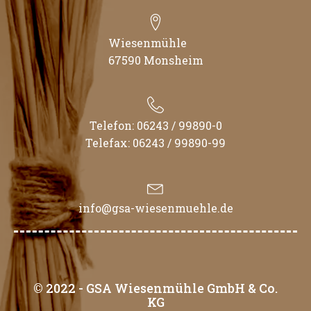
Wiesenmühle
67590 Monsheim
Telefon: 06243 / 99890-0
Telefax: 06243 / 99890-99
info@gsa-wiesenmuehle.de
© 2022 - GSA Wiesenmühle GmbH & Co.
KG