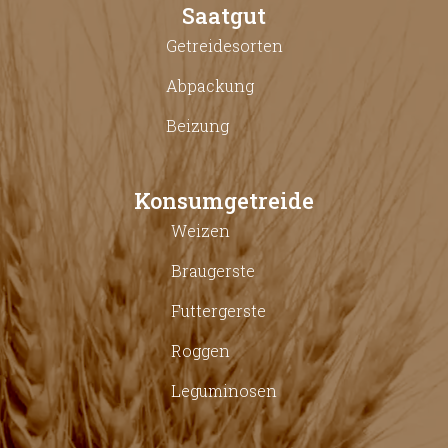
Saatgut
Getreidesorten
Abpackung
Beizung
Konsumgetreide
Weizen
Braugerste
Futtergerste
Roggen
Leguminosen