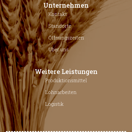
Unternehmen
Kontakt
Standorte
Öffnungszeiten
Über uns
Weitere Leistungen
Produktionsmittel
Lohnarbeiten
Logistik